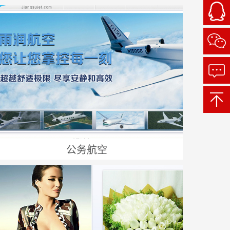
扫
一
扫
关
注
微
信
公务航空