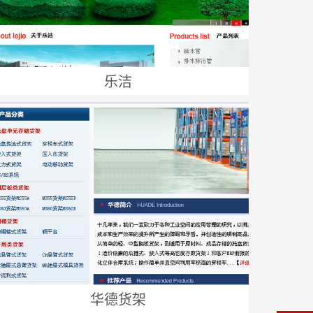
乐洁
华德货架